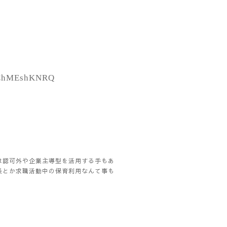
tDChMEshKNRQ
は認可外や企業主導型を活用する手もあ
長とか求職活動中の保育利用なんて事も