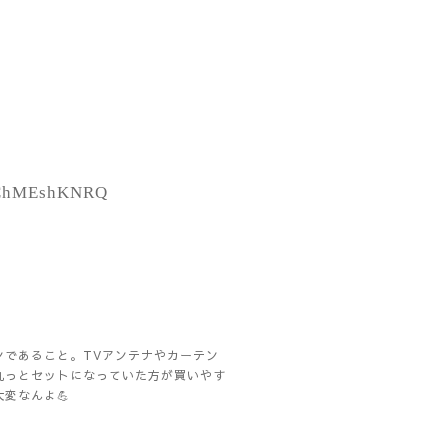
tDChMEshKNRQ
ンであること。TVアンテナやカーテン
丸っとセットになっていた方が買いやす
変なんよ💪