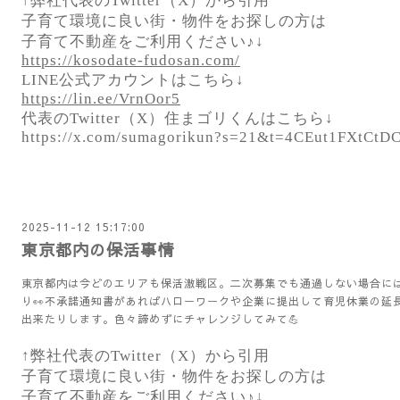
↑弊社代表のTwitter（X）から引用
子育て環境に良い街・物件をお探しの方は
子育て不動産をご利用ください♪↓
https://kosodate-fudosan.com/
LINE公式アカウントはこちら↓
https://lin.ee/VrnOor5
代表のTwitter（X）住まゴリくんはこちら↓
https://x.com/sumagorikun?s=21&t=4CEut1FXtC
2025-11-12 15:17:00
東京都内の保活事情
東京都内は今どのエリアも保活激戦区。二次募集でも通過しない場合に
り👀不承諾通知書があればハローワークや企業に提出して育児休業の延
出来たりします。色々諦めずにチャレンジしてみて💪
↑弊社代表のTwitter（X）から引用
子育て環境に良い街・物件をお探しの方は
子育て不動産をご利用ください♪↓