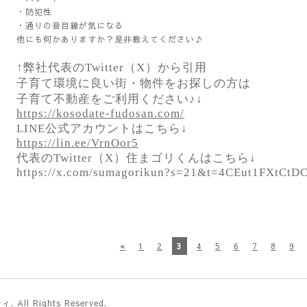
・防犯性
・通りの音目線が気になる
他にも何かありますか？是非教えてください♪
↑弊社代表のTwitter（X）から引用
子育て環境に良い街・物件をお探しの方は
子育て不動産をご利用ください♪↓
https://kosodate-fudosan.com/
LINE公式アカウントはこちら↓
https://lin.ee/VrnOor5
代表のTwitter（X）住まゴリくんはこちら↓
https://x.com/sumagorikun?s=21&t=4CEut1FXtC
«
1
2
3
4
5
6
7
8
9
ティ
. All Rights Reserved.