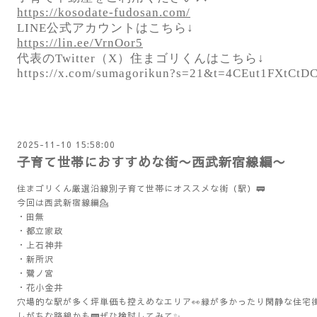
https://kosodate-fudosan.com/
LINE公式アカウントはこちら↓
https://lin.ee/VrnOor5
代表のTwitter（X）住まゴリくんはこちら↓
https://x.com/sumagorikun?s=21&t=4CEut1FXtC
2025-11-10 15:58:00
子育て世帯におすすめな街〜西武新宿線編〜
住まゴリくん厳選沿線別子育て世帯にオススメな街（駅）🚃
今回は西武新宿線編💁
・田無
・都立家政
・上石神井
・新所沢
・鷺ノ宮
・花小金井
穴場的な駅が多く坪単価も控えめなエリア👀緑が多かったり閑静な住宅
しがちな路線かも🚃ぜひ検討してみて✨