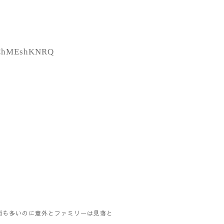
tDChMEshKNRQ
街も多いのに意外とファミリーは見落と