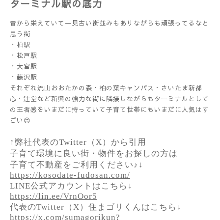
ターミナル駅の底力
昔から栄えていて一見古い街並みもありながらも頑張ってるなと
思う街
・柏駅
・松戸駅
・大宮駅
・藤沢駅
それぞれ流山おおたかの森・柏の葉キャンパス・さいたま新都
心・辻堂など新興の強力な街に隣接しながらもターミナルとして
の王者感をいまだに持っていて子育て世帯にもいまだに人気はす
ごい😍
↑弊社代表のTwitter（X）から引用
子育て環境に良い街・物件をお探しの方は
子育て不動産をご利用ください♪↓
https://kosodate-fudosan.com/
LINE公式アカウントはこちら↓
https://lin.ee/VrnOor5
代表のTwitter（X）住まゴリくんはこちら↓
https://x.com/sumagorikun?