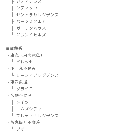
├ シティテラス
├ シティタワー
├ セントラルレジデンス
├ パークスクエア
├ ガーデンハウス
└ グランドヒルズ
◼︎電鉄系
•東急（東急電鉄）
└ ドレッセ
•小田急不動産
└ リーフィアレジデンス
•東武鉄道
└ ソライエ
•名鉄不動産
├ メイツ
├ エムズシティ
└ プレティナレジデンス
•阪急阪神不動産
└ ジオ