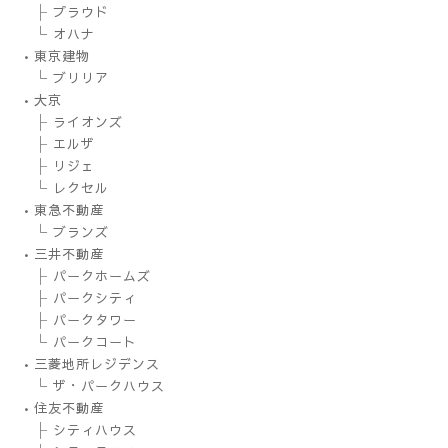
├ プラウド
└ オハナ
•東京建物
└ ブリリア
•大京
├ ライオンズ
├ エルザ
├ リジェ
└ レクセル
•東急不動産
└ ブランズ
•三井不動産
├ パークホームズ
├ パークシティ
├ パークタワー
└ パークコート
•三菱地所レジデンス
└ ザ・パークハウス
•住友不動産
├ シティハウス