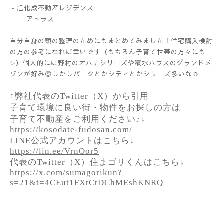
•旭化成不動産レジデンス
└ アトラス
自分自身の頭の整理のためにもまとめてみました！住宅購入検討
の方の参考になれば幸いです（もちろん子育て世帯の方々にも
✨）個人的には野村のオハナシリーズや積水ハウスのグランドメ
ゾンが好み😍しかしパークとかシティとかシリーズ多いな☺️
↑弊社代表のTwitter（X）から引用
子育て環境に良い街・物件をお探しの方は
子育て不動産をご利用ください♪↓
https://kosodate-fudosan.com/
LINE公式アカウントはこちら↓
https://lin.ee/VrnOor5
代表のTwitter（X）住まゴリくんはこちら↓
https://x.com/sumagorikun?
s=21&t=4CEut1FXtCtDChMEshKNRQ