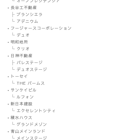
└ オープンレジデンシア
•長谷工不動産
├ ブランシエラ
└ アデニウム
•フージャースコーポレーション
└ デュオ
•明和地所
└ クリオ
•日神不動産
├ パレステージ
└ デュオステージ
•トーセイ
└ THE パームス
•サンケイビル
└ ルフォン
•新日本建設
└ エクセレントシティ
•積水ハウス
└ グランドメゾン
•青山メインランド
└ メインステージ