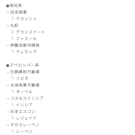
◼︎商社系
•住友商事
└ クラッシィ
•丸紅
├ グランスイート
└ ファミール
•伊藤忠都市開発
└ クレヴィア
◼︎デベロッパー系
•日鉄興和不動産
└ リビオ
•大成有楽不動産
└ オーベル
•コスモスイニシア
└ イニシア
•日本エスコン
└ レジェイド
•タカラレーベン
└ レーベン