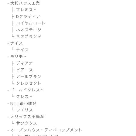
•大和ハウス工業
├ プレミスト
├ Dクラディア
├ ロイヤルコート
├ ネオステージ
└ ネオグランデ
•ナイス
└ ナイス
•モリモト
├ ディアナ
├ ピアース
├ アールブラン
└ クレッセント
•ゴールドクレスト
└ クレスト
•NTT都市開発
└ ウエリス
•オリックス不動産
└ サンクタス
•オープンハウス・ディベロップメント