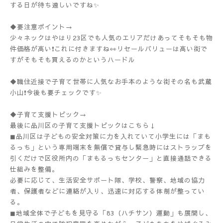
する日が待ち遠しいですね✨
◆要注意ポイント→
少々ネックはやはり23区でも人気のエリアだけあってそもそも物
件価格が高い❗️これに付きますね👀リセールバリューは高い街で
すがそもそも買えるのかというハードル
◆職住近接で子育て世帯に人気なお手本のような街その名も武蔵
小山❗️今後も要チェックです✨
◆子育て支援トピック→
最後に品川区の子育て支援トピックはこちら↓
◼︎品川区は子どもの安全対策に力を入れていて小学生には「まも
るっち」という専用端末を無償で貸与し緊急時にはストラップを
引くだけで区役所内の「まもるっちセンター」と直接通話できる
仕組みを整備。
必要に応じて、生活安全サポート隊、学校、警察、地域の協力
者、保護者などに連絡が入り、迅速に対応する体制が整ってい
る。
◼︎地域全体で子どもを見守る「83（ハチサン）運動」も展開し、