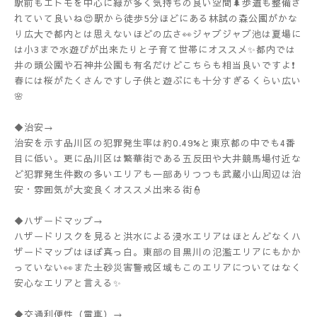
駅前もエトモを中心に緑が多く気持ちの良い空間🌲歩道も整備さ
れていて良いね😍駅から徒歩5分ほどにある林試の森公園がかな
り広大で都内とは思えないほどの広さ👀ジャブジャブ池は夏場に
は小3まで水遊びが出来たりと子育て世帯にオススメ✨都内では
井の頭公園や石神井公園も有名だけどこちらも相当良いですよ❗️
春には桜がたくさんですし子供と遊ぶにも十分すぎるくらい広い
🌸
◆治安→
治安を示す品川区の犯罪発生率は約0.49%と東京都の中でも4番
目に低い。更に品川区は繁華街である五反田や大井競馬場付近な
ど犯罪発生件数の多いエリアも一部ありつつも武蔵小山周辺は治
安・雰囲気が大変良くオススメ出来る街👮
◆ハザードマップ→
ハザードリスクを見ると洪水による浸水エリアはほとんどなくハ
ザードマップはほぼ真っ白。東部の目黒川の氾濫エリアにもかか
っていない👀また土砂災害警戒区域もこのエリアについてはなく
安心なエリアと言える✨
◆交通利便性（電車）→