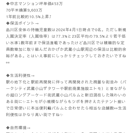
◆中古マンション坪単価453万
70平米換算9,603万
1年前比較約10.5%上昇⤴️
◆保活ポイント→
品川区全体の待機児童数は2024年4月1日時点で0名。ただし新規
入園決定率（入園倍率）は77.3%と23区平均の79.5%より若干低
い水準⤵️数年前まで保活激戦であったけど品川区では積極的な定
員数増加に取り組んだおかげか武蔵小山駅周辺の保活は比較的余
裕がある。とはいえ事前にしっかりチェックしておきたいですね
👀
◆生活利便性→
駅の地下化と駅前再開発に伴って再開発された綺麗な街並み（パ
ークシティ武蔵小山ザタワーや駅前商業施設エトモ）と昔ながら
の超ロングアーケード街武蔵小山パルムと新旧混在した味わいの
ある街に✨エトモが小規模ながらもツボを押さえたテナント揃い
で日常使いに本当便利🛍️パルムと合わせたら相当な店舗数👀生活
利便性はかなり高い街ですね✨
◆自然環境→