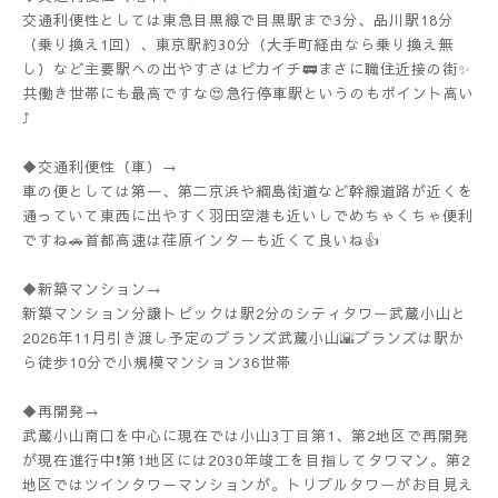
交通利便性としては東急目黒線で目黒駅まで3分、品川駅18分
（乗り換え1回）、東京駅約30分（大手町経由なら乗り換え無
し）など主要駅への出やすさはピカイチ🚃まさに職住近接の街✨
共働き世帯にも最高ですな😍急行停車駅というのもポイント高い
⤴️
◆交通利便性（車）→
車の便としては第一、第二京浜や綱島街道など幹線道路が近くを
通っていて東西に出やすく羽田空港も近いしでめちゃくちゃ便利
ですね🚗首都高速は荏原インターも近くて良いね👍
◆新築マンション→
新築マンション分譲トピックは駅2分のシティタワー武蔵小山と
2026年11月引き渡し予定のブランズ武蔵小山🌇ブランズは駅か
ら徒歩10分で小規模マンション36世帯
◆再開発→
武蔵小山南口を中心に現在では小山3丁目第1、第2地区で再開発
が現在進行中❗️第1地区には2030年竣工を目指してタワマン。第2
地区ではツインタワーマンションが。トリプルタワーがお目見え