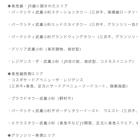
◆東急線・JR線に囲まれたエリア
・パークシティ武蔵小杉ステーションタワー（三井不、東横線ロータリ
・パークシティ武蔵小杉ミッドスカイタワー（三井不、グランツリー目
・パークシティ武蔵小杉グランドウィングタワー（三井不、グランツリ
・ブリリア武蔵小杉（東京建物、板状型）
・レジデンス・ザ・武蔵小杉（JR目の前、板状型、コスモスイニシア）
◆東急線西側エリア
・コスギサードアベニューザ・レジデンス
（三井不+東急、足元にサードアベニューフードコート、商業施設）
・プラウドタワー武蔵小杉（野村不）
・パークシティ武蔵小杉ザガーデンタワーイースト ウエスト（三井不
・エクラスタワー武蔵小杉（東急不などJV開発、足元に東急スクエア、
◆グランツリー南側エリア