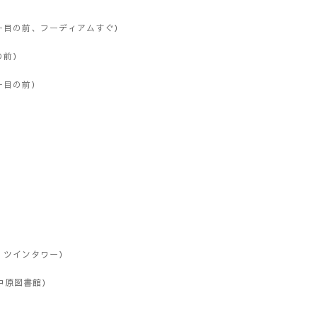
ー目の前、フーディアムすぐ）
の前）
ー目の前）
、ツインタワー）
中原図書館）