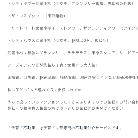
・シティタワー武蔵小杉（住友不、グランツリー真横、黒基調の外観）
・ザ・コスギタワー（東京建物）
・リエトコート武蔵小杉イーストタワー、ザクラッシィタワー（ツイン
・シティハウス武蔵小杉（住友不、JR徒歩2分、板状型）
武蔵小杉は駅前にグランツリー、ララテラス、東急スクエア、サードア
フーディアムなどが集結し子育て世帯にも大人気!
東横線、目黒線、JR南武線、横須賀線、湘南新宿ラインなど交通利便性
私も子ども2人を連れて良く出没しますw
うちで扱っているマンションもたくさんありますのでお気軽にお問い合
弊社への物件購入相談の方は以下よりお気軽にお声がけください。
「子育て不動産」は子育て世帯専門の不動産仲介サービスです。