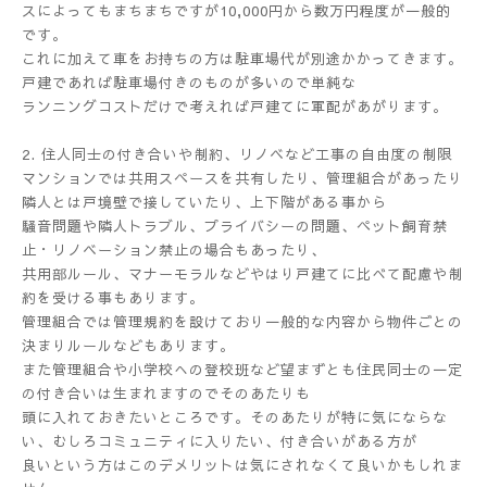
スによってもまちまちですが10,000円から数万円程度が一般的
です。
これに加えて車をお持ちの方は駐車場代が別途かかってきます。
戸建であれば駐車場付きのものが多いので単純な
ランニングコストだけで考えれば戸建てに軍配があがります。
2. 住人同士の付き合いや制約、リノベなど工事の自由度の制限
マンションでは共用スペースを共有したり、管理組合があったり
隣人とは戸境壁で接していたり、上下階がある事から
騒音問題や隣人トラブル、プライバシーの問題、ペット飼育禁
止・リノベーション禁止の場合もあったり、
共用部ルール、マナーモラルなどやはり戸建てに比べて配慮や制
約を受ける事もあります。
管理組合では管理規約を設けており一般的な内容から物件ごとの
決まりルールなどもあります。
また管理組合や小学校への登校班など望まずとも住民同士の一定
の付き合いは生まれますのでそのあたりも
頭に入れておきたいところです。そのあたりが特に気にならな
い、むしろコミュニティに入りたい、付き合いがある方が
良いという方はこのデメリットは気にされなくて良いかもしれま