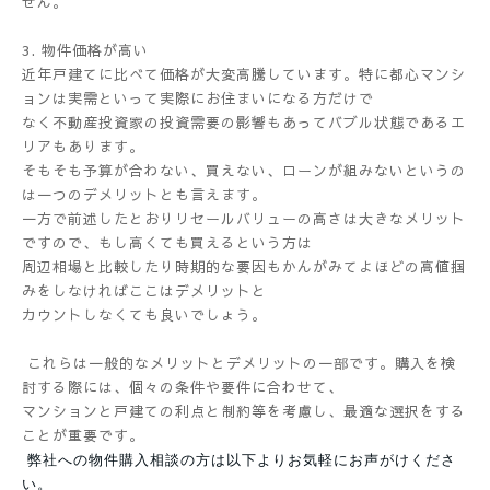
せん。
3. 物件価格が高い
近年戸建てに比べて価格が大変高騰しています。特に都心マンシ
ョンは実需といって実際にお住まいになる方だけで
なく不動産投資家の投資需要の影響もあってバブル状態であるエ
リアもあります。
そもそも予算が合わない、買えない、ローンが組みないというの
は一つのデメリットとも言えます。
一方で前述したとおりリセールバリューの高さは大きなメリット
ですので、もし高くても買えるという方は
周辺相場と比較したり時期的な要因もかんがみてよほどの高値掴
みをしなければここはデメリットと
カウントしなくても良いでしょう。
これらは一般的なメリットとデメリットの一部です。購入を検
討する際には、個々の条件や要件に合わせて、
マンションと戸建ての利点と制約等を考慮し、最適な選択をする
ことが重要です。
弊社への物件購入相談の方は以下よりお気軽にお声がけくださ
い。