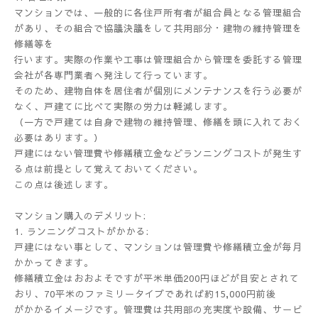
マンションでは、一般的に各住戸所有者が組合員となる管理組合
があり、その組合で協議決議をして共用部分・建物の維持管理を
修繕等を
行います。実際の作業や工事は管理組合から管理を委託する管理
会社が各専門業者へ発注して行っています。
そのため、建物自体を居住者が個別にメンテナンスを行う必要が
なく、戸建てに比べて実際の労力は軽減します。
（一方で戸建ては自身で建物の維持管理、修繕を頭に入れておく
必要はあります。）
戸建にはない管理費や修繕積立金などランニングコストが発生す
る点は前提として覚えておいてください。
この点は後述します。
マンション購入のデメリット:
1. ランニングコストがかかる:
戸建にはない事として、マンションは管理費や修繕積立金が毎月
かかってきます。
修繕積立金はおおよそですが平米単価200円ほどが目安とされて
おり、70平米のファミリータイプであれば約15,000円前後
がかかるイメージです。管理費は共用部の充実度や設備、サービ