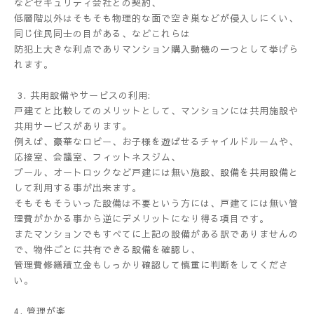
などセキュリティ会社との契約、
低層階以外はそもそも物理的な面で空き巣などが侵入しにくい、
同じ住民同士の目がある、などこれらは
防犯上大きな利点でありマンション購入動機の一つとして挙げら
れます。
3. 共用設備やサービスの利用:
戸建てと比較してのメリットとして、マンションには共用施設や
共用サービスがあります。
例えば、豪華なロビー、お子様を遊ばせるチャイルドルームや、
応接室、会議室、フィットネスジム、
プール、オートロックなど戸建には無い施設、設備を共用設備と
して利用する事が出来ます。
そもそもそういった設備は不要という方には、戸建てには無い管
理費がかかる事から逆にデメリットになり得る項目です。
またマンションでもすべてに上記の設備がある訳でありませんの
で、物件ごとに共有できる設備を確認し、
管理費修繕積立金もしっかり確認して慎重に判断をしてくださ
い。
4. 管理が楽