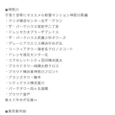
◼︎神奈川
子育て世帯にオススメな新築マンション神奈川県編
・クリオ横濱センター北ザ・グラン
・ザ・パークハウス宮前平二丁目
・ドレッセたまプラーザプレイス
・ザ・パークハウス武蔵小杉タワーズ
・グレーシアウエリス横浜ゆめが丘
・リーフィアタワー海老名クロノスコート
・ドレッセ港北センター北
・エクセレントシティ羽沢横浜国大
・プラウドタワー相模大野クロス
・プラウド横浜東神奈川フロント
・ブランズタワー橋本
・シティテラス横濱星川
・パークタワー向ヶ丘遊園
・プラウド登戸
敢えてゆめが丘推👀
◼︎東京都市部