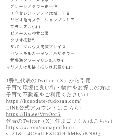
・グレーシアタワー南千住
・エクセレントシティ成増二丁目
・リビオ亀有ステーションプレミア
・ブランズ西小山
・ピアース石神井公園
・クリオ桜新町
・ザパークハウス用賀プレイス
・セントラルガーデン月島ザタワー
・ザ豊海タワーマリン&スカイ
マリスカは別格！推しは武蔵小山✨
↑弊社代表のTwitter（X）から引用
子育て環境に良い街・物件をお探しの方は
子育て不動産をご利用ください♪↓
https://kosodate-fudosan.com/
LINE公式アカウントはこちら↓
https://lin.ee/VrnOor5
代表のTwitter（X）住まゴリくんはこちら↓
https://x.com/sumagorikun?
s=21&t=4CEut1FXtCtDChMEshKNRQ