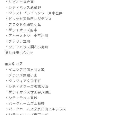
・リビオ吉祥寺南
・シティハウス武蔵野
・クレストプライムタワー東小金井
・ドレッセ南町田レジデンス
・プラウド聖蹟桜ヶ丘
・ザライオンズ府中
・アトラスタワー小平小川
・ブリリア立川
・シティハウス調布小島町
推しは東小金井✨
◼︎東京23区
・イニシア祖師ヶ谷大蔵
・ブランズ武蔵小山
・クレヴィア文京千石
・シティタワーズ板橋大山
・ザライオンズ世田谷八幡山
・シティテラス南砂
・パークホームズ上板橋
・パークホームズ文京白山ヒルテラス
・シティタワーズ東京ベイ