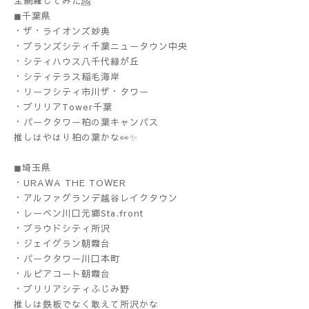
全網羅してみた💁
◼︎千葉県
・ザ・ライオンズ妙典
・ブランズシティ千葉ニュータウン中央
・シティハウス八千代緑が丘
・シティテラス稲毛海岸
・リーフシティ市川ザ・タワー
・ブリリアTower千葉
・パークタワー柏の葉キャンパス
推しはやはり柏の葉かな👀✨
◼︎埼玉県
・URAWA THE TOWER
・アルファグランデ越谷レイクタウン
・レーベン川口元郷Sta.front
・プラウドシティ所沢
・ジェイグラン朝霞台
・パークタワー川口本町
・ルピアコート朝霞台
・ブリリアシティふじみ野
推しは鉄板でなく敢えて所沢かな