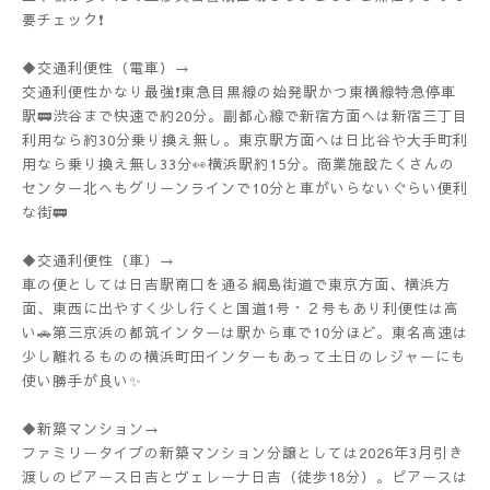
要チェック❗️
◆交通利便性（電車）→
交通利便性かなり最強❗️東急目黒線の始発駅かつ東横線特急停車
駅🚃渋谷まで快速で約20分。副都心線で新宿方面へは新宿三丁目
利用なら約30分乗り換え無し。東京駅方面へは日比谷や大手町利
用なら乗り換え無し33分👀横浜駅約15分。商業施設たくさんの
センター北へもグリーンラインで10分と車がいらないぐらい便利
な街🚃
◆交通利便性（車）→
車の便としては日吉駅南口を通る綱島街道で東京方面、横浜方
面、東西に出やすく少し行くと国道1号・２号もあり利便性は高
い🚗第三京浜の都筑インターは駅から車で10分ほど。東名高速は
少し離れるものの横浜町田インターもあって土日のレジャーにも
使い勝手が良い✨
◆新築マンション→
ファミリータイプの新築マンション分譲としては2026年3月引き
渡しのピアース日吉とヴェレーナ日吉（徒歩18分）。ピアースは