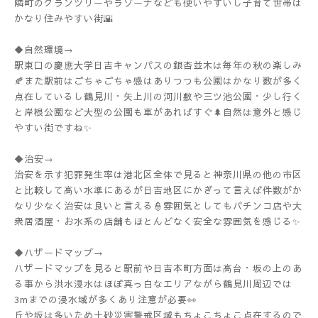
隣町のグランツリーやラゾーナなども使いやすいし子育て世帯は
かなり住みやすい街🌇
◆自然環境→
駅東口の慶應大学日吉キャンパスの銀杏並木は毎年の秋の楽しみ
🍂また駅前はごちゃごちゃ感はありつつも公園はかなり数が多く
点在しているし鶴見川・矢上川の河川敷や三ツ池公園・少し行く
と岸根公園など大型の公園も車があればすぐ🌲自然は意外と感じ
やすい街ですね✨
◆治安→
治安を示す犯罪発生率は港北区全体で見ると神奈川県の他の市区
と比較して高い水準にあるが日吉地区にかぎって言えば件数がか
なり少なく治安は良いと言える👮雰囲気としてもパチンコ店や大
衆居酒屋・お水系の店舗もほとんどなく安全な雰囲気を感じる✨
◆ハザードマップ→
ハザードマップを見ると駅前や日吉本町方面は高台・坂の上のあ
る事から洪水浸水はほぼ真っ白なエリアながら鶴見川周辺では
3mまでの浸水域が多くあり注意が必要👀
丘や坂は多いため土砂災害警戒区域もちょこちょこ点在するので