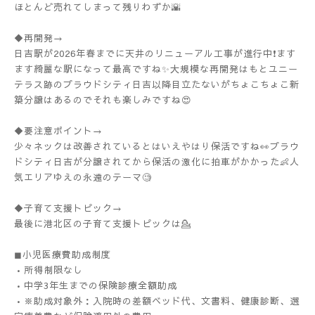
ほとんど売れてしまって残りわずか🌇
◆再開発→
日吉駅が2026年春までに天井のリニューアル工事が進行中❗️ます
ます綺麗な駅になって最高ですね✨大規模な再開発はもとユニー
テラス跡のプラウドシティ日吉以降目立たないがちょこちょこ新
築分譲はあるのでそれも楽しみですね😍
◆要注意ポイント→
少々ネックは改善されているとはいえやはり保活ですね👀プラウ
ドシティ日吉が分譲されてから保活の激化に拍車がかかった👶人
気エリアゆえの永遠のテーマ🧐
◆子育て支援トピック→
最後に港北区の子育て支援トピックは💁
◼︎小児医療費助成制度
•所得制限なし
•中学3年生までの保険診療全額助成
•※助成対象外：入院時の差額ベッド代、文書料、健康診断、選