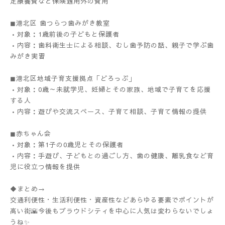
定療養費など保険適用外の費用
◼︎港北区 歯つらつ歯みがき教室
•対象：1歳前後の子どもと保護者
•内容：歯科衛生士による相談、むし歯予防の話、親子で学ぶ歯
みがき実習
◼︎港北区地域子育支援拠点「どろっぷ」
•対象：0歳～未就学児、妊婦とその家族、地域で子育てを応援
する人
•内容：遊びや交流スペース、子育て相談、子育て情報の提供
◼︎赤ちゃん会
•対象：第1子の0歳児とその保護者
•内容：手遊び、子どもとの過ごし方、歯の健康、離乳食など育
児に役立つ情報を提供
◆まとめ→
交通利便性・生活利便性・資産性などあらゆる要素でポイントが
高い街🌇今後もプラウドシティを中心に人気は変わらないでしょ
うね✨