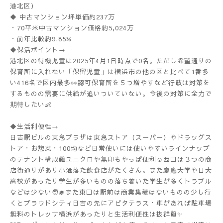
港北区）
◆ 中古マンション坪単価約237万
・70平米中古マンション価格約5,024万
・前年比較約9.85%
◆保活ポイント→
港北区の待機児童は2025年4月1日時点で0名。ただし希望通りの
保育所に入れない「保留児童」は横浜市の他の区と比べて1番多
い416名で区内最多👀認可保育所を５つ増やすなど行政は対策を
するものの需要に供給が追いついていない。今後の対策に全力で
期待したい👶
◆生活利便性→
日吉駅ビルの東急プラザは東急ストア（スーパー）やドラッグス
トア・お惣菜・100均など日常使いには使いやすいラインナップ
のテナント構成🛍️ユニクロや無印もやっぱ便利☺️西口は３つの商
店街通りがあり小洒落た飲食店がたくさん。また慶應大学や日大
高校があったり学生が多いものの落ち着いた学生が多くトラブル
などは少ない🧑‍🎓また東口は駅前は商業集積はないものの少し行
くとプラウドシティ日吉の先にアピタテラス・車があれば駐車場
無料のトレッサ横浜があったりと生活利便性は抜群🛍️✨