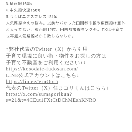
3.埼京線160%
4.中央線快速158%
5.つくばエクスプレス154%
人気路線ゆえの悩み。以前ヤバかった田園都市線や東西線は意外
と入ってない。東西線12位、田園都市線ランク外。TXは子育て
世帯超人気路線だから致し方なしか。
↑弊社代表のTwitter（X）から引用
子育て環境に良い街・物件をお探しの方は
子育て不動産をご利用ください♪↓
https://kosodate-fudosan.com/
LINE公式アカウントはこちら↓
https://lin.ee/VrnOor5
代表のTwitter（X）住まゴリくんはこちら↓
https://x.com/sumagorikun?
s=21&t=4CEut1FXtCtDChMEshKNRQ