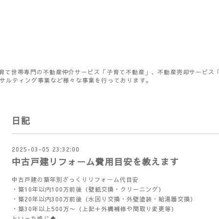
育て世帯専門の不動産仲介サービス「子育て不動産」、不動産売却サービス
ンサルティング事業など様々な事業を行っております。
日記
2025-03-05 23:32:00
中古戸建リフォーム費用目安を教えます
中古戸建の築年別ざっくりリフォーム代目安
・築10年以内100万前後（壁紙交換・クリーニング）
・築20年以内300万前後（水回り交換・外壁塗装・給湯器交換）
・築30年以上500万〜（上記＋外構補修や間取り変更等）
といった感じ🏠