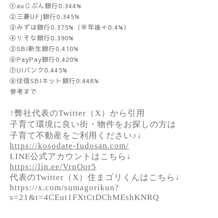
①auじぶん銀行0.344%
②三菱UFJ銀行0.345%
③みずほ銀行0.375%（半年後＋0.4%）
④りそな銀行0.390%
⑤SBI新生銀行0.410%
⑥PayPay銀行0.420%
⑦UIバンク0.445%
⑧住信SBIネット銀行0.448%
参考まで
↑弊社代表のTwitter（X）から引用
子育て環境に良い街・物件をお探しの方は
子育て不動産をご利用ください♪↓
https://kosodate-fudosan.com/
LINE公式アカウントはこちら↓
https://lin.ee/VrnOor5
代表のTwitter（X）住まゴリくんはこちら↓
https://x.com/sumagorikun?
s=21&t=4CEut1FXtCtDChMEshKNRQ