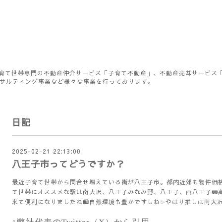
育て世帯専門の不動産仲介サービス「子育て不動産」、不動産売却サービス
ンサルティング事業など様々な事業を行っております。
日記
2025-02-21 22:13:00
八王子市ってどうですか？
最近子育て世帯から問合せ増えている街が八王子市。都内近郊も物件価格
て世帯にオススメな駅は南大沢、八王子みなみ野、八王子、西八王子🚃
来て便利になりましたね🛍️自然環境も豊かですしね✨やはり推しは南大沢