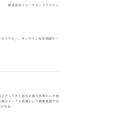
株式会社フューチャーリアルティ
「タクウル」、オンライン住宅相談サー
上がってきて郊外を探す世帯も👀子育
高尾はイーアス高尾という商業施設が出
かな👍