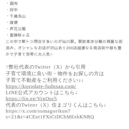
・調布
・府中
・千歳烏山
・国領
・芦花公園
・聖蹟桜ヶ丘
この中で断トツ問合せ多いのが仙川駅。駅前車歩分離の綺麗な街
並み、オシャレなお店が沢山あり200店超連なる商店街や緑も豊
かで子育て世帯に大人気✨
↑弊社代表のTwitter（X）から引用
子育て環境に良い街・物件をお探しの方は
子育て不動産をご利用ください♪↓
https://kosodate-fudosan.com/
LINE公式アカウントはこちら↓
https://lin.ee/VrnOor5
代表のTwitter（X）住まゴリくんはこちら↓
https://x.com/sumagorikun?
s=21&t=4CEut1FXtCtDChMEshKNRQ