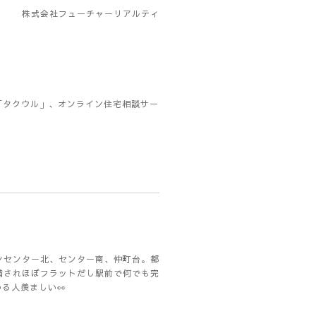
株式会社フューチャーリアルティ
「タクウル」、オンライン住宅相談サー
ンセンター北、センター南、仲町台。都
備されほぼフラットだし駅前で何でも完
る人羨ましい👀