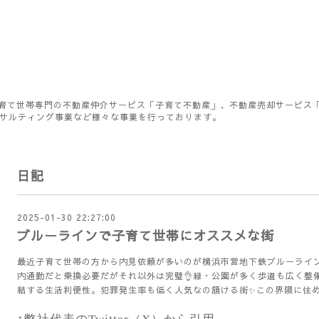
育て世帯専門の不動産仲介サービス「子育て不動産」、不動産売却サービス
ンサルティング事業など様々な事業を行っております。
日記
2025-01-30 22:27:00
ブルーラインで子育て世帯にオススメな街
最近子育て世帯の方から内見依頼が多いのが横浜市営地下鉄ブルーライ
内通勤だと乗換必要だがそれ以外は完璧👌緑・公園が多く歩道も広く整
結する生活利便性。犯罪発生率も低く人気なの頷ける街✨この界隈に住め