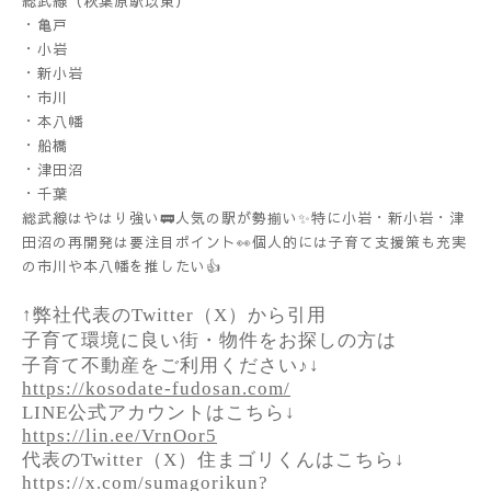
総武線（秋葉原駅以東）
・亀戸
・小岩
・新小岩
・市川
・本八幡
・船橋
・津田沼
・千葉
総武線はやはり強い🚃人気の駅が勢揃い✨特に小岩・新小岩・津
田沼の再開発は要注目ポイント👀個人的には子育て支援策も充実
の市川や本八幡を推したい👍
↑弊社代表のTwitter（X）から引用
子育て環境に良い街・物件をお探しの方は
子育て不動産をご利用ください♪↓
https://kosodate-fudosan.com/
LINE公式アカウントはこちら↓
https://lin.ee/VrnOor5
代表のTwitter（X）住まゴリくんはこちら↓
https://x.com/sumagorikun?