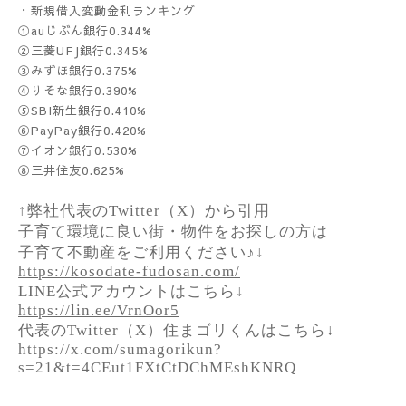
・新規借入変動金利ランキング
①auじぶん銀行0.344%
②三菱UFJ銀行0.345%
③みずほ銀行0.375%
④りそな銀行0.390%
⑤SBI新生銀行0.410%
⑥PayPay銀行0.420%
⑦イオン銀行0.530%
⑧三井住友0.625%
↑弊社代表のTwitter（X）から引用
子育て環境に良い街・物件をお探しの方は
子育て不動産をご利用ください♪↓
https://kosodate-fudosan.com/
LINE公式アカウントはこちら↓
https://lin.ee/VrnOor5
代表のTwitter（X）住まゴリくんはこちら↓
https://x.com/sumagorikun?
s=21&t=4CEut1FXtCtDChMEshKNRQ