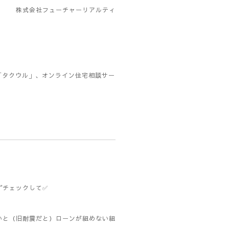
株式会社フューチャーリアルティ
「タクウル」、オンライン住宅相談サー
ずチェックして✅
いと（旧耐震だと）ローンが組めない組