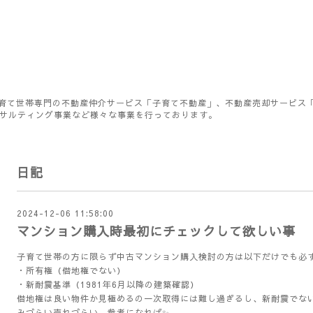
育て世帯専門の不動産仲介サービス「子育て不動産」、不動産売却サービス
ンサルティング事業など様々な事業を行っております。
日記
2024-12-06 11:58:00
マンション購入時最初にチェックして欲しい事
子育て世帯の方に限らず中古マンション購入検討の方は以下だけでも必
・所有権（借地権でない）
・新耐震基準（1981年6月以降の建築確認）
借地権は良い物件か見極めるの一次取得には難し過ぎるし、新耐震でな
みづらい売れづらい。参考になれば✨