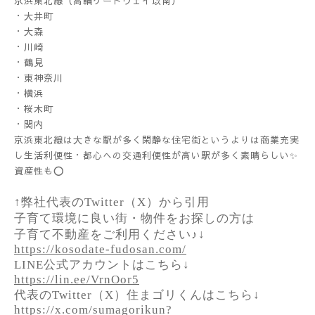
京浜東北線（高輪ゲートウェイ以南）
・大井町
・大森
・川崎
・鶴見
・東神奈川
・横浜
・桜木町
・関内
京浜東北線は大きな駅が多く閑静な住宅街というよりは商業充実
し生活利便性・都心への交通利便性が高い駅が多く素晴らしい✨
資産性も⭕️
↑弊社代表のTwitter（X）から引用
子育て環境に良い街・物件をお探しの方は
子育て不動産をご利用ください♪↓
https://kosodate-fudosan.com/
LINE公式アカウントはこちら↓
https://lin.ee/VrnOor5
代表のTwitter（X）住まゴリくんはこちら↓
https://x.com/sumagorikun?