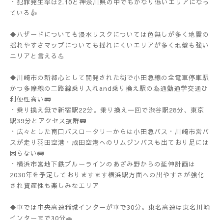
・犯罪発生率は2.10と神奈川県の中でもかなり低いエリアになっ
ている👍
◆ハザードについても浸水リスクについては色無しが多く地震の
揺れやすさマップについても揺れにくいエリアが多く地盤も強い
エリアと言える💪
◆川崎市の新都心として開発された街で小田急線の全電車停車駅
かつ多摩線の二路線乗り入れand乗り換え駅の為通勤通学交通ひ
利便性高い🚃
・乗り換え無で新宿駅22分。乗り換え一回で渋谷駅28分、東京
駅39分とアクセス抜群🚃
・広々とした南口バスロータリーからは小田急バス・川崎市営バ
スが走り羽田空港・成田空港へのリムジンバスも出ており足には
困らない🚌
・横浜市営地下鉄ブルーラインのあざみ野からの延伸計画は
2030年を予定しておりますます横浜駅方面への出やすさが強化
され資産性も楽しみなエリア
◆車では中央高速稲城インターが車で30分。東名高速は東名川崎
インターまで30分🚗