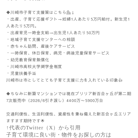
◆川崎市子育て支援策はこちら💁↓
・出産、子育て応援ギフト→妊婦1人あたり5万円給付。新生児1
人あたり5万円。
・出産育児一時金支給→出生児1人あたり50万円
・地域子育て支援センターへの相談
・赤ちゃん訪問、産後ケアサービス
・一時保育、休日保育、病児・病後児童保育サービス
・幼児教育保育無償化
・川崎市高校大学奨学金制度
・児童扶養手当
川崎市は市としてとても子育て支援に力を入れている印象👍
◆ちなみに新築マンションでは現在ブリリア新百合ヶ丘が第二期
7次販売中（2026/6引き渡し）4400万〜5900万台
交通利便性、生活利便性、資産性を兼ね備えた新百合ヶ丘エリア
ますます期待です🌟
↑代表のTwitter（X）から引用
子育て環境に良い街・物件をお探しの方は