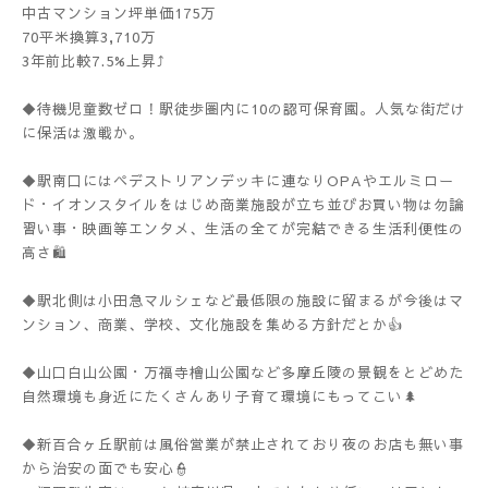
中古マンション坪単価175万
70平米換算3,710万
3年前比較7.5%上昇⤴️
◆待機児童数ゼロ！駅徒歩圏内に10の認可保育園。人気な街だけ
に保活は激戦か。
◆駅南口にはペデストリアンデッキに連なりOPAやエルミロー
ド・イオンスタイルをはじめ商業施設が立ち並びお買い物は勿論
習い事・映画等エンタメ、生活の全てが完結できる生活利便性の
高さ🛍️
◆駅北側は小田急マルシェなど最低限の施設に留まるが今後はマ
ンション、商業、学校、文化施設を集める方針だとか👍
◆山口白山公園・万福寺檜山公園など多摩丘陵の景観をとどめた
自然環境も身近にたくさんあり子育て環境にもってこい🌲
◆新百合ヶ丘駅前は風俗営業が禁止されており夜のお店も無い事
から治安の面でも安心👮