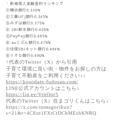
・新規借入変動金利ランキング
①横浜銀行0.330%
②三菱UFJ銀行0.345%
③みずほ銀行0.375%
④ SBI新生銀行0.420%
⑤PayPay銀行0.465%
⑥ auじぶん銀行0.479%
⑦住信SBIネット銀行0.484%
⑧りそな銀行0.490%
↑代表のTwitter（X）から引用
子育て環境に良い街・物件をお探しの方は
子育て不動産をご利用ください♪↓
https://kosodate-fudosan.com/
LINE公式アカウントはこちら↓
https://lin.ee/VrnOor5
代表のTwitter（X）住まゴリくんはこちら↓
https://x.com/sumagorikun?
s=21&t=4CEut1FXtCtDChMEshKNRQ