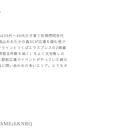
）
30代〜40代の子育て世帯🧒同世代
流山おおたかの森SCが広場を囲む他で
バンラインとつくばエクスプレスの2路線
犯罪発生件数も低く）もよく文句無しの
に駅前広場でイベントがやっていた時の
当に問い合わせの多いエリア。とてもオ
tDChMEshKNRQ