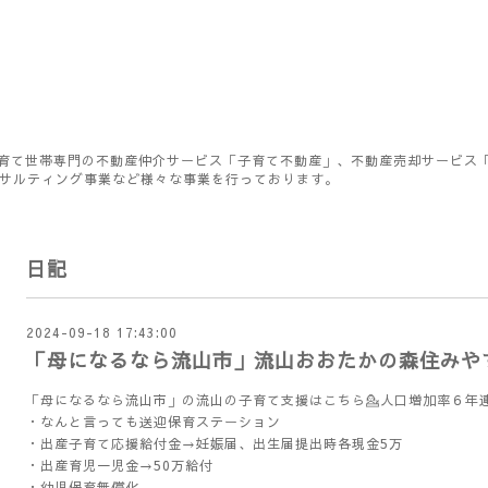
育て世帯専門の不動産仲介サービス「子育て不動産」、不動産売却サービス
ンサルティング事業など様々な事業を行っております。
日記
2024-09-18 17:43:00
「母になるなら流山市」流山おおたかの森住みや
「母になるなら流山市」の流山の子育て支援はこちら💁人口増加率６年連続
・なんと言っても送迎保育ステーション
・出産子育て応援給付金→妊娠届、出生届提出時各現金5万
・出産育児一児金→50万給付
・幼児保育無償化