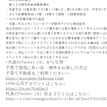
・第三子以降学校給食費無償化
・児童手当（3歳未満1.5万3歳〜12歳1万、第3子以降1.5万、中学生1万
・子ども医療費助成→0歳〜18歳まで通院・入院費用助成
・2021年待機児童ゼロ達成
・児童（市立小中）1人一台づつ学習用デジタル端末配布
流山市役所にはマーケティング課を設ける程の徹底ぶり！市の人口の3割は
の移住者が多いのは心強い❗️子育て世帯にオススメな街の鉄板✨駅前には
類を見ない街づくり🛍️すぐ近くには大きな公園🌲緑豊かな環境🌲アー
利用可で特につくばエクスプレスで秋葉原まで30分で出れる🚃治安（
街👍強いてデメリットあげれば土日の混雑ぐらいですかね（写真は土日
もの）。流山インターも近く車での交通利便性もバッチリ🚗うちでも本
ススメです（流山の回し者ではありませんw）
↑代表のTwitter（X）から引用
子育て環境に良い街・物件をお探しの方は
子育て不動産をご利用ください♪↓
https://kosodate-fudosan.com/
LINE公式アカウントはこちら↓
https://lin.ee/VrnOor5
代表のTwitter（X）住まゴリくんはこちら↓
https://x.com/sumagorikun?s=21&t=4CEut1FXtC