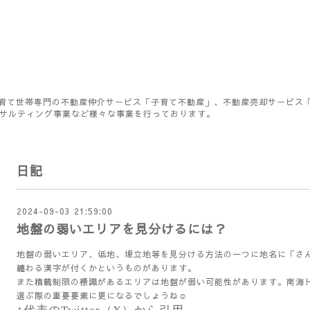
育て世帯専門の不動産仲介サービス「子育て不動産」、不動産売却サービス
ンサルティング事業など様々な事業を行っております。
日記
2024-09-03 21:59:00
地盤の弱いエリアを見分けるには？
地盤の弱いエリア、低地、埋立地等を見分ける方法の一つに地名に「さ
纏わる漢字が付くかというものがあります。
また積載制限の標識があるエリアは地盤が弱い可能性があります。南海
選ぶ際の重要要素に更になるでしょうね☺️