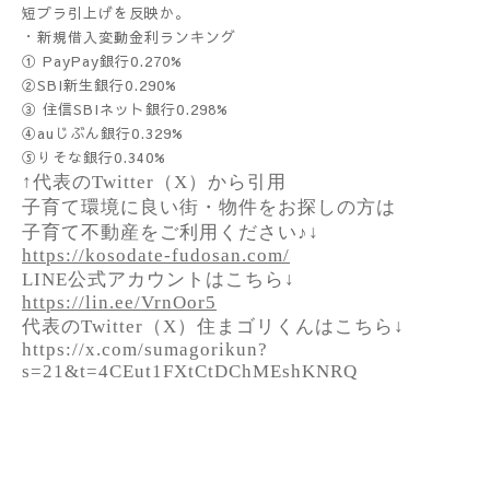
短プラ引上げを反映か。
・新規借入変動金利ランキング
① PayPay銀行0.270%
②SBI新生銀行0.290%
③ 住信SBIネット銀行0.298%
④auじぶん銀行0.329%
⑤りそな銀行0.340%
↑代表のTwitter（X）から引用
子育て環境に良い街・物件をお探しの方は
子育て不動産をご利用ください♪↓
https://kosodate-fudosan.com/
LINE公式アカウントはこちら↓
https://lin.ee/VrnOor5
代表のTwitter（X）住まゴリくんはこちら↓
https://x.com/sumagorikun?
s=21&t=4CEut1FXtCtDChMEshKNRQ