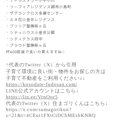
・アトラスタワー小平小川
・リーフィアレジデンス調布小島町
・ザグランクロス多摩センター
・ルネ花小金井レジデンス
・ブリリア聖蹟桜ヶ丘
・シティハウス小金井公園
・シティテラス府中
・プラウド聖蹟桜ヶ丘
坪400前後で良いの買えますね✨
↑代表のTwitter（X）から引用
子育て環境に良い街・物件をお探しの方は
子育て不動産をご利用ください♪↓
https://kosodate-fudosan.com/
LINE公式アカウントはこちら↓
https://lin.ee/VrnOor5
代表のTwitter（X）住まゴリくんはこちら↓
https://x.com/sumagorikun?
s=21&t=4CEut1FXtCtDChMEshKNRQ