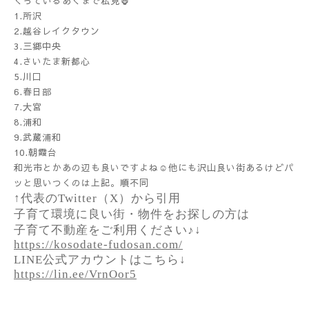
くっているあくまで私見🦍
1.所沢
2.越谷レイクタウン
3.三郷中央
4.さいたま新都心
5.川口
6.春日部
7.大宮
8.浦和
9.武蔵浦和
10.朝霞台
和光市とかあの辺も良いですよね☺️他にも沢山良い街あるけどパ
ッと思いつくのは上記。順不同
↑代表のTwitter（X）から引用
子育て環境に良い街・物件をお探しの方は
子育て不動産をご利用ください♪↓
https://kosodate-fudosan.com/
LINE公式アカウントはこちら↓
https://lin.ee/VrnOor5