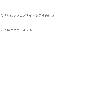
めた情報誌やウェブサイトを定期的に更
る内容かと思います☺️