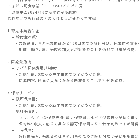
・子ども配食事業「KODOMOぱくぱく便」
・児童手当2024/10から所得制限撤廃
これだけでも行政の力の入れようが分かります😍
1.育児休業給付金
- 給付金の額:
- 支給割合: 育児休業開始から180日までの給付金は、休業前の賃金の
- 申請手続き: 雇用保険の加入者が対象で会社を通じて申請が必要。
2.医療費助成
- 子ども医療費助成制度:
- 対象年齢: 0歳から中学生までの子どもが対象。
- 助成内容: 通院や入院にかかる医療費の自己負担分を助成。
3.保育サービス
- 認可保育園:
- 対象年齢: 0歳から就学前までの子どもが対象。
- 認証保育所:
- フレキシブルな保育時間: 認可保育園に比べて保育時間が長く働
- 保育料: 収入に応じて異なり認可保育園よりも若干高めですが所
- 一時保育:
- 短時間保育: 保護者の仕事や用事のために短時間だけ子どもを預