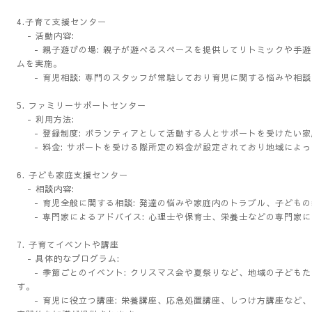
4.子育て支援センター
- 活動内容:
- 親子遊びの場: 親子が遊べるスペースを提供してリトミックや手
ムを実施。
- 育児相談: 専門のスタッフが常駐しており育児に関する悩みや相
5. ファミリーサポートセンター
- 利用方法:
- 登録制度: ボランティアとして活動する人とサポートを受けたい
- 料金: サポートを受ける際所定の料金が設定されており地域によ
6. 子ども家庭支援センター
- 相談内容:
- 育児全般に関する相談: 発達の悩みや家庭内のトラブル、子ども
- 専門家によるアドバイス: 心理士や保育士、栄養士などの専門家
7. 子育てイベントや講座
- 具体的なプログラム:
- 季節ごとのイベント: クリスマス会や夏祭りなど、地域の子ども
す。
- 育児に役立つ講座: 栄養講座、応急処置講座、しつけ方講座など